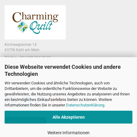
Kirchwegtannen 14
63796 Kahl am Main
Telefon +49 6188 994 30 85
E-Mail jennifer@charmingquilt.com
Diese Webseite verwendet Cookies und andere
Technologien
Laden:
Hauptstraße 10
Wir verwenden Cookies und ähnliche Technologien, auch von
63796 Kahl am Main
Drittanbietern, um die ordentliche Funktionsweise der Website zu
gewährleisten, die Nutzung unseres Angebotes zu analysieren und Ihnen
ein bestmögliches Einkaufserlebnis bieten zu können. Weitere
Informationen finden Sie in unserer
Datenschutzerklärung
.
Alle Akzeptieren
Vertrag widerrufen
Weitere Informationen
Webshop
by Gambio.de © 2026