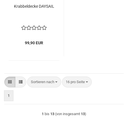
Krabbeldecke DAYSAIL
99,90 EUR
Sortieren nach
pro Seite
Sortieren nach
16 pro Seite
1
1
bis
13
(von insgesamt
13
)