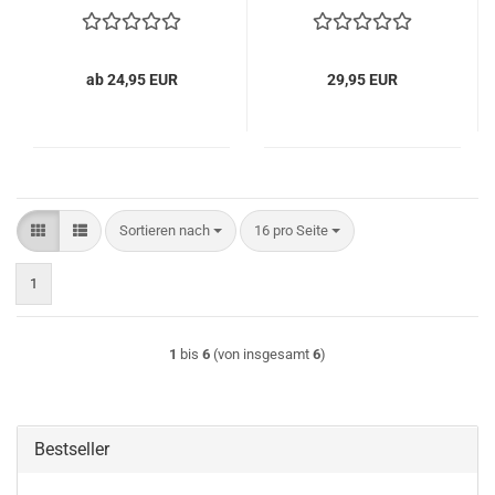
ab 24,95 EUR
29,95 EUR
Sortieren nach
pro Seite
Sortieren nach
16 pro Seite
1
1
bis
6
(von insgesamt
6
)
Bestseller