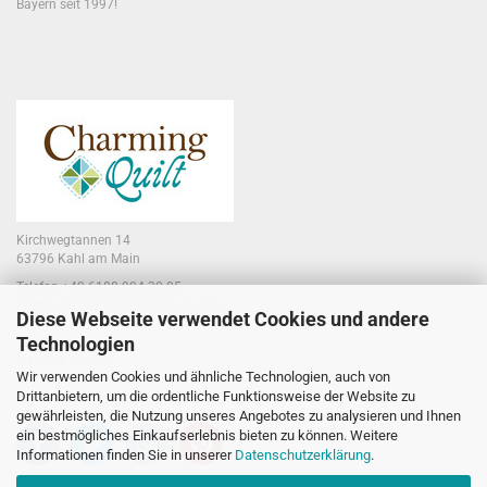
Bayern seit 1997!
Kirchwegtannen 14
63796 Kahl am Main
Telefon +49 6188 994 30 85
E-Mail jennifer@charmingquilt.com
Diese Webseite verwendet Cookies und andere
Technologien
Laden:
Hauptstraße 10
Wir verwenden Cookies und ähnliche Technologien, auch von
63796 Kahl am Main
Drittanbietern, um die ordentliche Funktionsweise der Website zu
gewährleisten, die Nutzung unseres Angebotes zu analysieren und Ihnen
ein bestmögliches Einkaufserlebnis bieten zu können. Weitere
Informationen finden Sie in unserer
Datenschutzerklärung
.