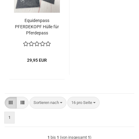
Equidenpass
PFERDEKOPF Hülle für
Pferdepass
29,95 EUR
Sortieren nach
pro Seite
Sortieren nach
16 pro Seite
1
1
bis
1
(von insgesamt
1
)