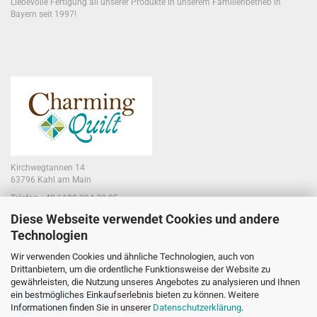
Liebevolle Fertigung all unserer Produkte in unserem Familienbetrieb in
Bayern seit 1997!
Kirchwegtannen 14
63796 Kahl am Main
Telefon +49 6188 994 30 85
E-Mail jennifer@charmingquilt.com
Diese Webseite verwendet Cookies und andere
Technologien
Laden:
Hauptstraße 10
Wir verwenden Cookies und ähnliche Technologien, auch von
63796 Kahl am Main
Drittanbietern, um die ordentliche Funktionsweise der Website zu
gewährleisten, die Nutzung unseres Angebotes zu analysieren und Ihnen
ein bestmögliches Einkaufserlebnis bieten zu können. Weitere
Informationen finden Sie in unserer
Datenschutzerklärung
.