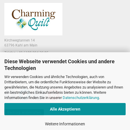
Kirchwegtannen 14
63796 Kahl am Main
Telefon +49 6188 994 30 85
E-Mail jennifer@charmingquilt.com
Diese Webseite verwendet Cookies und andere
Technologien
Laden:
Hauptstraße 10
Wir verwenden Cookies und ähnliche Technologien, auch von
63796 Kahl am Main
Drittanbietern, um die ordentliche Funktionsweise der Website zu
gewährleisten, die Nutzung unseres Angebotes zu analysieren und Ihnen
ein bestmögliches Einkaufserlebnis bieten zu können. Weitere
Informationen finden Sie in unserer
Datenschutzerklärung
.
Alle Akzeptieren
Vertrag widerrufen
Weitere Informationen
Webshop
by Gambio.de © 2026