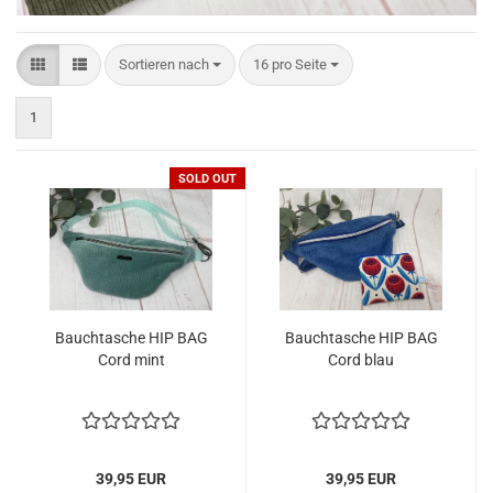
Sortieren nach
pro Seite
Sortieren nach
16 pro Seite
1
SOLD OUT
Bauchtasche HIP BAG
Bauchtasche HIP BAG
Cord mint
Cord blau
39,95 EUR
39,95 EUR