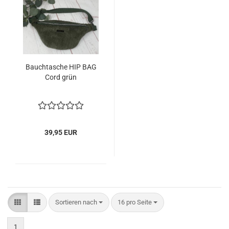
Bauchtasche HIP BAG
Cord grün
39,95 EUR
Sortieren nach
pro Seite
Sortieren nach
16 pro Seite
1