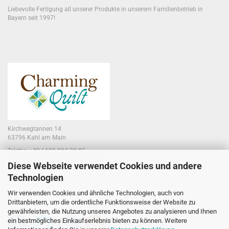
Liebevolle Fertigung all unserer Produkte in unserem Familienbetrieb in
Bayern seit 1997!
Kirchwegtannen 14
63796 Kahl am Main
Telefon +49 6188 994 30 85
E-Mail jennifer@charmingquilt.com
Diese Webseite verwendet Cookies und andere
Technologien
Laden:
Hauptstraße 10
Wir verwenden Cookies und ähnliche Technologien, auch von
63796 Kahl am Main
Drittanbietern, um die ordentliche Funktionsweise der Website zu
gewährleisten, die Nutzung unseres Angebotes zu analysieren und Ihnen
ein bestmögliches Einkaufserlebnis bieten zu können. Weitere