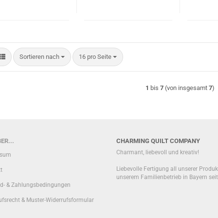
Sortieren nach
pro Seite
Sortieren nach
16 pro Seite
1
bis
7
(von insgesamt
7
)
ER...
CHARMING QUILT COMPANY
Charmant, liebevoll und kreativ!
ssum
Liebevolle Fertigung all unserer Produk
t
unserem Familienbetrieb in Bayern sei
d- & Zahlungsbedingungen
ufsrecht & Muster-Widerrufsformular