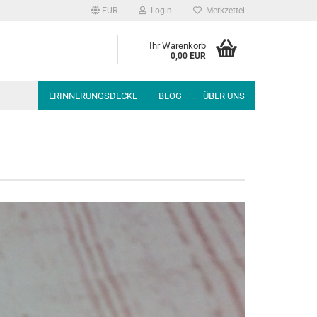
EUR
Login
Merkzettel
Ihr Warenkorb
0,00 EUR
ERINNERUNGSDECKE
BLOG
ÜBER UNS