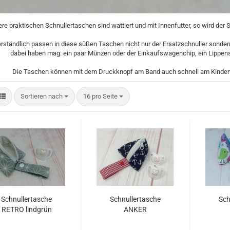
re praktischen Schnullertaschen sind wattiert und mit Innenfutter, so wird der S
rständlich passen in diese süßen Taschen nicht nur der Ersatzschnuller sondern
dabei haben mag: ein paar Münzen oder der Einkaufswagenchip, ein Lippenst
Die Taschen können mit dem Druckknopf am Band auch schnell am Kinderw
Sortieren nach
pro Seite
Sortieren nach
16 pro Seite
Schnullertasche
Schnullertasche
Sch
RETRO lindgrün
ANKER