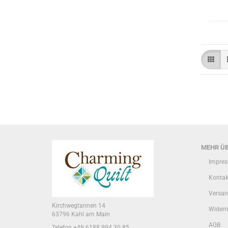
MEHR ÜB
Impre
Kontak
Versan
Kirchwegtannen 14
Widerr
63796 Kahl am Main
AGB
Telefon +49 6188 994 30 85