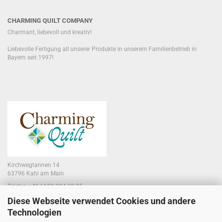
CHARMING QUILT COMPANY
Charmant, liebevoll und kreativ!
Liebevolle Fertigung all unserer Produkte in unserem Familienbetrieb in
Bayern seit 1997!
Kirchwegtannen 14
63796 Kahl am Main
Telefon +49 6188 994 30 85
E-Mail jennifer@charmingquilt.com
Diese Webseite verwendet Cookies und andere
Technologien
Laden:
Hauptstraße 10