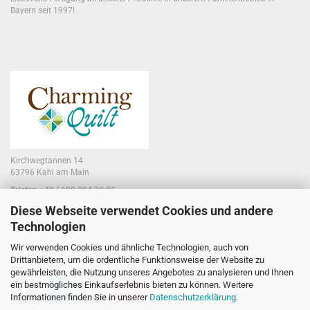
Bayern seit 1997!
Kirchwegtannen 14
63796 Kahl am Main
Telefon +49 6188 994 30 85
E-Mail jennifer@charmingquilt.com
Diese Webseite verwendet Cookies und andere
Technologien
Laden:
Hauptstraße 10
Wir verwenden Cookies und ähnliche Technologien, auch von
63796 Kahl am Main
Drittanbietern, um die ordentliche Funktionsweise der Website zu
gewährleisten, die Nutzung unseres Angebotes zu analysieren und Ihnen
ein bestmögliches Einkaufserlebnis bieten zu können. Weitere
Informationen finden Sie in unserer
Datenschutzerklärung
.