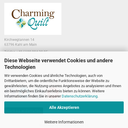
Kirchwegtannen 14
63796 Kahl am Main
Telefon +49 6188 994 30 85
E-Mail jennifer@charmingquilt.com
Diese Webseite verwendet Cookies und andere
Technologien
Laden:
Hauptstraße 10
Wir verwenden Cookies und ähnliche Technologien, auch von
63796 Kahl am Main
Drittanbietern, um die ordentliche Funktionsweise der Website zu
gewährleisten, die Nutzung unseres Angebotes zu analysieren und Ihnen
ein bestmögliches Einkaufserlebnis bieten zu können. Weitere
Informationen finden Sie in unserer
Datenschutzerklärung
.
Alle Akzeptieren
Vertrag widerrufen
Weitere Informationen
Webshop
by Gambio.de © 2026