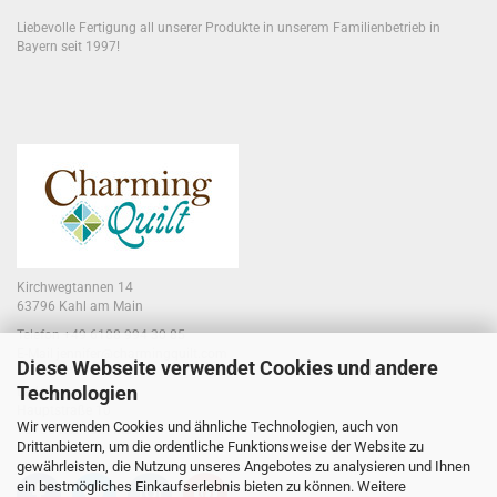
Liebevolle Fertigung all unserer Produkte in unserem Familienbetrieb in
Bayern seit 1997!
Kirchwegtannen 14
63796 Kahl am Main
Telefon +49 6188 994 30 85
E-Mail jennifer@charmingquilt.com
Diese Webseite verwendet Cookies und andere
Technologien
Laden:
Hauptstraße 10
Wir verwenden Cookies und ähnliche Technologien, auch von
63796 Kahl am Main
Drittanbietern, um die ordentliche Funktionsweise der Website zu
gewährleisten, die Nutzung unseres Angebotes zu analysieren und Ihnen
ein bestmögliches Einkaufserlebnis bieten zu können. Weitere