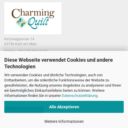
Kirchwegtannen 14
63796 Kahl am Main
Telefon +49 6188 994 30 85
E-Mail jennifer@charmingquilt.com
Diese Webseite verwendet Cookies und andere
Technologien
Laden:
Hauptstraße 10
Wir verwenden Cookies und ähnliche Technologien, auch von
63796 Kahl am Main
Drittanbietern, um die ordentliche Funktionsweise der Website zu
gewährleisten, die Nutzung unseres Angebotes zu analysieren und Ihnen
ein bestmögliches Einkaufserlebnis bieten zu können. Weitere
Informationen finden Sie in unserer
Datenschutzerklärung
.
Alle Akzeptieren
Vertrag widerrufen
Weitere Informationen
Webshop
by Gambio.de © 2026