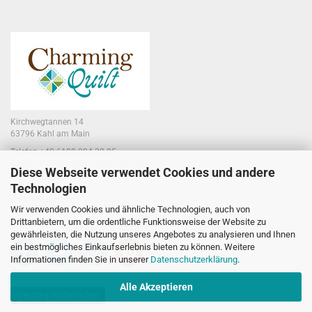
Kirchwegtannen 14
63796 Kahl am Main
Telefon +49 6188 994 30 85
E-Mail jennifer@charmingquilt.com
Diese Webseite verwendet Cookies und andere
Technologien
Laden:
Hauptstraße 10
Wir verwenden Cookies und ähnliche Technologien, auch von
63796 Kahl am Main
Drittanbietern, um die ordentliche Funktionsweise der Website zu
gewährleisten, die Nutzung unseres Angebotes zu analysieren und Ihnen
ein bestmögliches Einkaufserlebnis bieten zu können. Weitere
Informationen finden Sie in unserer
Datenschutzerklärung
.
Alle Akzeptieren
Vertrag widerrufen