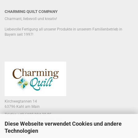
CHARMING QUILT COMPANY
Charmant, liebevoll und kreativ!
Liebevolle Fertigung all unserer Produkte in unserem Familienbetrieb in
Bayern seit 1997!
Kirchwegtannen 14
63796 Kahl am Main
Telefon +49 6188 994 30 85
E-Mail jennifer@charmingquilt.com
Diese Webseite verwendet Cookies und andere
Technologien
Laden:
Hauptstraße 10