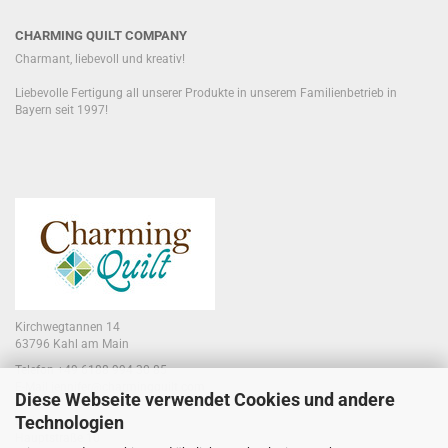
CHARMING QUILT COMPANY
Charmant, liebevoll und kreativ!
Liebevolle Fertigung all unserer Produkte in unserem Familienbetrieb in
Bayern seit 1997!
Kirchwegtannen 14
63796 Kahl am Main
Telefon +49 6188 994 30 85
E-Mail jennifer@charmingquilt.com
Diese Webseite verwendet Cookies und andere
Technologien
Laden:
Hauptstraße 10