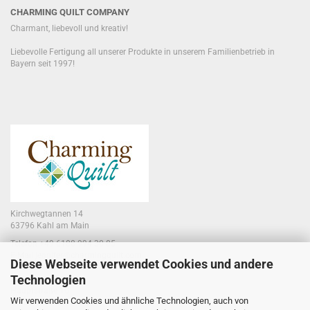
CHARMING QUILT COMPANY
Charmant, liebevoll und kreativ!
Liebevolle Fertigung all unserer Produkte in unserem Familienbetrieb in
Bayern seit 1997!
Kirchwegtannen 14
63796 Kahl am Main
Telefon +49 6188 994 30 85
E-Mail jennifer@charmingquilt.com
Diese Webseite verwendet Cookies und andere
Technologien
Laden:
Hauptstraße 10
Wir verwenden Cookies und ähnliche Technologien, auch von
63796 Kahl am Main