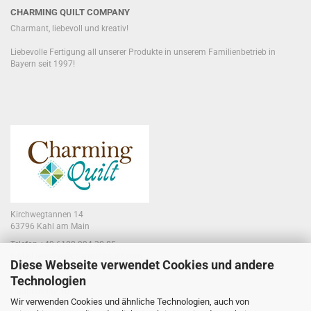
CHARMING QUILT COMPANY
Charmant, liebevoll und kreativ!
Liebevolle Fertigung all unserer Produkte in unserem Familienbetrieb in
Bayern seit 1997!
Kirchwegtannen 14
63796 Kahl am Main
Telefon +49 6188 994 30 85
E-Mail jennifer@charmingquilt.com
Diese Webseite verwendet Cookies und andere
Technologien
Laden:
Hauptstraße 10
Wir verwenden Cookies und ähnliche Technologien, auch von
63796 Kahl am Main