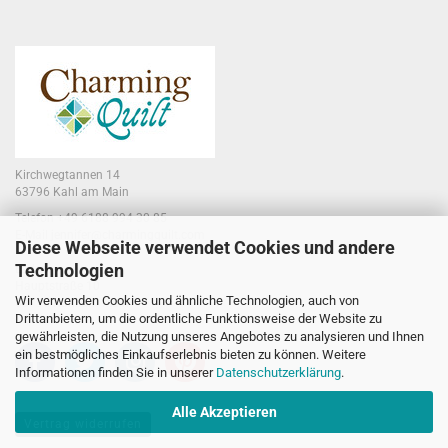
Kirchwegtannen 14
63796 Kahl am Main
Telefon +49 6188 994 30 85
E-Mail jennifer@charmingquilt.com
Diese Webseite verwendet Cookies und andere
Technologien
Laden:
Hauptstraße 10
Wir verwenden Cookies und ähnliche Technologien, auch von
63796 Kahl am Main
Drittanbietern, um die ordentliche Funktionsweise der Website zu
gewährleisten, die Nutzung unseres Angebotes zu analysieren und Ihnen
ein bestmögliches Einkaufserlebnis bieten zu können. Weitere
Informationen finden Sie in unserer
Datenschutzerklärung
.
Alle Akzeptieren
Vertrag widerrufen