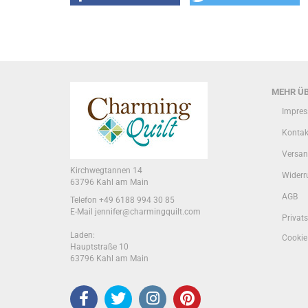
MEHR ÜB
Impre
Kontak
Versan
Kirchwegtannen 14
Widerr
63796 Kahl am Main
AGB
Telefon +49 6188 994 30 85
E-Mail jennifer@charmingquilt.com
Privat
Laden:
Cookie
Hauptstraße 10
63796 Kahl am Main