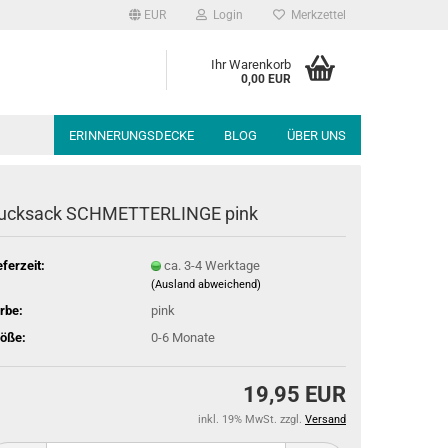
EUR
Login
Merkzettel
Ihr Warenkorb
0,00 EUR
ERINNERUNGSDECKE
BLOG
ÜBER UNS
ucksack SCHMETTERLINGE pink
eferzeit:
ca. 3-4 Werktage
(Ausland abweichend)
rbe:
pink
öße:
0-6 Monate
19,95 EUR
inkl. 19% MwSt. zzgl.
Versand