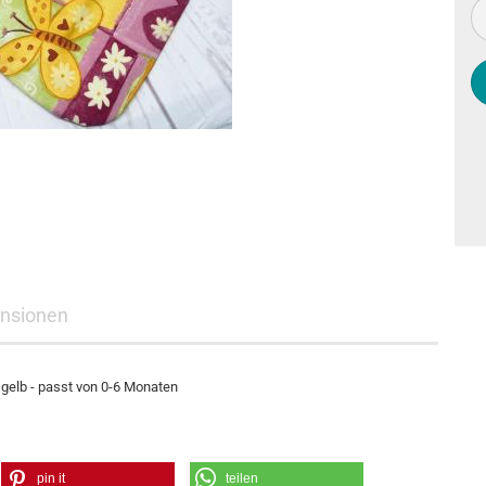
nsionen
gelb - passt von 0-6 Monaten
pin it
teilen