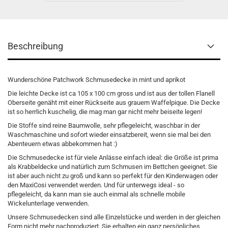
Beschreibung
Wunderschöne Patchwork Schmusedecke in mint und aprikot
Die leichte Decke ist ca 105 x 100 cm gross und ist aus der tollen Flanell
Oberseite genäht mit einer Rückseite aus grauem Waffelpique. Die Decke
ist so herrlich kuschelig, die mag man gar nicht mehr beiseite legen!
Die Stoffe sind reine Baumwolle, sehr pflegeleicht, waschbar in der
Waschmaschine und sofort wieder einsatzbereit, wenn sie mal bei den
Abenteuern etwas abbekommen hat :)
Die Schmusedecke ist für viele Anlässe einfach ideal: die Größe ist prima
als Krabbeldecke und natürlich zum Schmusen im Bettchen geeignet. Sie
ist aber auch nicht zu groß und kann so perfekt für den Kinderwagen oder
den MaxiCosi verwendet werden. Und für unterwegs ideal - so
pflegeleicht, da kann man sie auch einmal als schnelle mobile
Wickelunterlage verwenden.
Unsere Schmusedecken sind alle Einzelstücke und werden in der gleichen
Form nicht mehr nachproduziert. Sie erhalten ein ganz persönliches