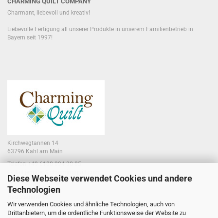
CHARMING QUILT COMPANY
Charmant, liebevoll und kreativ!
Liebevolle Fertigung all unserer Produkte in unserem Familienbetrieb in
Bayern seit 1997!
Kirchwegtannen 14
63796 Kahl am Main
Telefon +49 6188 994 30 85
E-Mail jennifer@charmingquilt.com
Diese Webseite verwendet Cookies und andere
Technologien
Laden:
Hauptstraße 10
Wir verwenden Cookies und ähnliche Technologien, auch von
63796 Kahl am Main
Drittanbietern, um die ordentliche Funktionsweise der Website zu