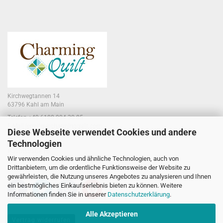
Kirchwegtannen 14
63796 Kahl am Main
Telefon +49 6188 994 30 85
E-Mail jennifer@charmingquilt.com
Diese Webseite verwendet Cookies und andere
Technologien
Laden:
Hauptstraße 10
Wir verwenden Cookies und ähnliche Technologien, auch von
63796 Kahl am Main
Drittanbietern, um die ordentliche Funktionsweise der Website zu
gewährleisten, die Nutzung unseres Angebotes zu analysieren und Ihnen
ein bestmögliches Einkaufserlebnis bieten zu können. Weitere
Informationen finden Sie in unserer
Datenschutzerklärung
.
Alle Akzeptieren
Vertrag widerrufen