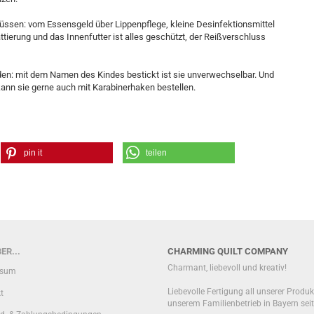
n müssen: vom Essensgeld über Lippenpflege, kleine Desinfektionsmittel
ttierung und das Innenfutter ist alles geschützt, der Reißverschluss
den: mit dem Namen des Kindes bestickt ist sie unverwechselbar. Und
kann sie gerne auch mit Karabinerhaken bestellen.
pin it
teilen
ER...
CHARMING QUILT COMPANY
Charmant, liebevoll und kreativ!
ssum
Liebevolle Fertigung all unserer Produk
t
unserem Familienbetrieb in Bayern sei