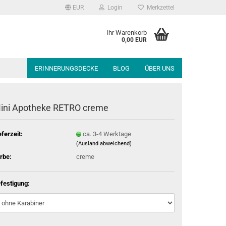
EUR
Login
Merkzettel
Ihr Warenkorb
0,00 EUR
ERINNERUNGSDECKE
BLOG
ÜBER UNS
ini Apotheke RETRO creme
eferzeit:
ca. 3-4 Werktage
(Ausland abweichend)
rbe:
creme
festigung: