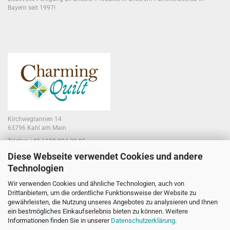
Bayern seit 1997!
Kirchwegtannen 14
63796 Kahl am Main
Telefon +49 6188 994 30 85
E-Mail jennifer@charmingquilt.com
Diese Webseite verwendet Cookies und andere
Technologien
Laden:
Hauptstraße 10
Wir verwenden Cookies und ähnliche Technologien, auch von
63796 Kahl am Main
Drittanbietern, um die ordentliche Funktionsweise der Website zu
gewährleisten, die Nutzung unseres Angebotes zu analysieren und Ihnen
ein bestmögliches Einkaufserlebnis bieten zu können. Weitere
Informationen finden Sie in unserer
Datenschutzerklärung
.