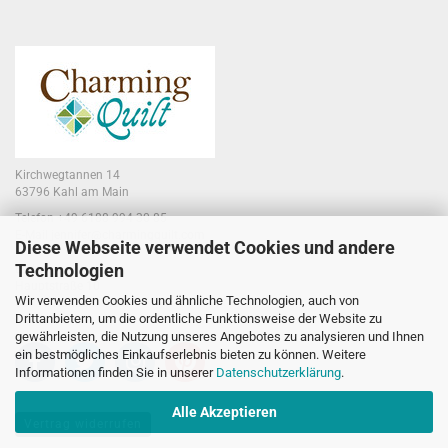
Kirchwegtannen 14
63796 Kahl am Main
Telefon +49 6188 994 30 85
E-Mail jennifer@charmingquilt.com
Diese Webseite verwendet Cookies und andere
Technologien
Laden:
Hauptstraße 10
Wir verwenden Cookies und ähnliche Technologien, auch von
63796 Kahl am Main
Drittanbietern, um die ordentliche Funktionsweise der Website zu
gewährleisten, die Nutzung unseres Angebotes zu analysieren und Ihnen
ein bestmögliches Einkaufserlebnis bieten zu können. Weitere
Informationen finden Sie in unserer
Datenschutzerklärung
.
Alle Akzeptieren
Vertrag widerrufen