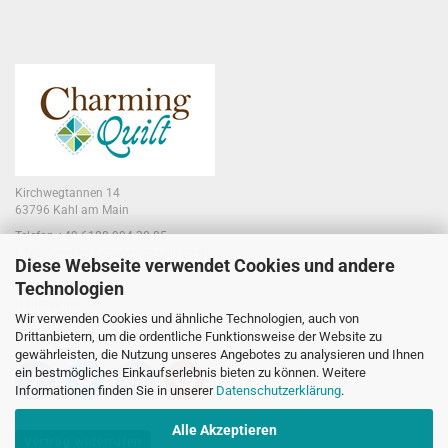
Kirchwegtannen 14
63796 Kahl am Main
Telefon +49 6188 994 30 85
E-Mail jennifer@charmingquilt.com
Diese Webseite verwendet Cookies und andere
Technologien
Laden:
Hauptstraße 10
Wir verwenden Cookies und ähnliche Technologien, auch von
63796 Kahl am Main
Drittanbietern, um die ordentliche Funktionsweise der Website zu
gewährleisten, die Nutzung unseres Angebotes zu analysieren und Ihnen
ein bestmögliches Einkaufserlebnis bieten zu können. Weitere
Informationen finden Sie in unserer
Datenschutzerklärung
.
Alle Akzeptieren
Vertrag widerrufen