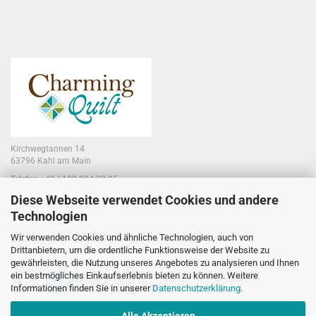
Kirchwegtannen 14
63796 Kahl am Main
Telefon +49 6188 994 30 85
E-Mail jennifer@charmingquilt.com
Diese Webseite verwendet Cookies und andere
Technologien
Laden:
Hauptstraße 10
Wir verwenden Cookies und ähnliche Technologien, auch von
63796 Kahl am Main
Drittanbietern, um die ordentliche Funktionsweise der Website zu
gewährleisten, die Nutzung unseres Angebotes zu analysieren und Ihnen
ein bestmögliches Einkaufserlebnis bieten zu können. Weitere
Informationen finden Sie in unserer
Datenschutzerklärung
.