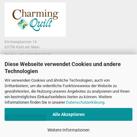
Kirchwegtannen 14
63796 Kahl am Main
Telefon +49 6188 994 30 85
E-Mail jennifer@charmingquilt.com
Diese Webseite verwendet Cookies und andere
Technologien
Laden:
Hauptstraße 10
Wir verwenden Cookies und ähnliche Technologien, auch von
63796 Kahl am Main
Drittanbietern, um die ordentliche Funktionsweise der Website zu
gewährleisten, die Nutzung unseres Angebotes zu analysieren und Ihnen
ein bestmögliches Einkaufserlebnis bieten zu können. Weitere
Informationen finden Sie in unserer
Datenschutzerklärung
.
Alle Akzeptieren
Vertrag widerrufen
Weitere Informationen
Webshop
by Gambio.de © 2026