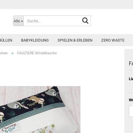
Suche...
Alle
HÜLLEN
BABYKLEIDUNG
SPIELEN & ERLEBEN
ZERO WASTE
»
schen
FAULTIERE Windeltasche
F
Li
W