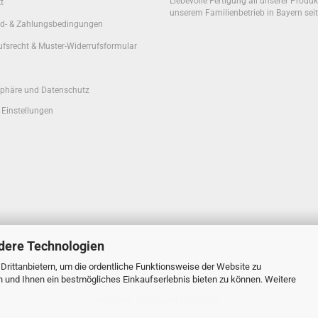
Liebevolle Fertigung all unserer Produk
t
unserem Familienbetrieb in Bayern sei
d- & Zahlungsbedingungen
ufsrecht & Muster-Widerrufsformular
sphäre und Datenschutz
 Einstellungen
dere Technologien
rittanbietern, um die ordentliche Funktionsweise der Website zu
n und Ihnen ein bestmögliches Einkaufserlebnis bieten zu können. Weitere
Webshop
by Gambio.de © 2026