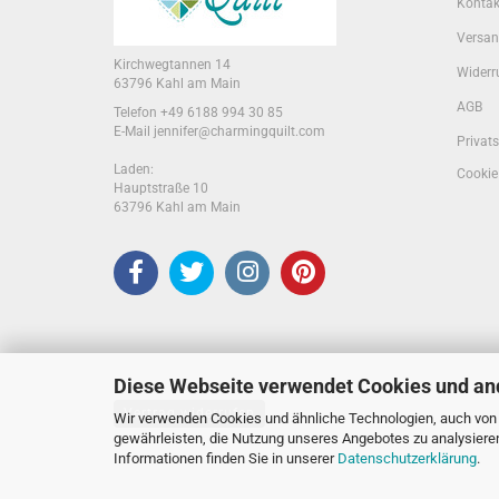
Kontak
Versan
Kirchwegtannen 14
Widerr
63796 Kahl am Main
AGB
Telefon +49 6188 994 30 85
E-Mail jennifer@charmingquilt.com
Privat
Laden:
Cookie
Hauptstraße 10
63796 Kahl am Main
Diese Webseite verwendet Cookies und an
Vertrag widerrufen
Wir verwenden Cookies und ähnliche Technologien, auch von D
gewährleisten, die Nutzung unseres Angebotes zu analysiere
Informationen finden Sie in unserer
Datenschutzerklärung
.