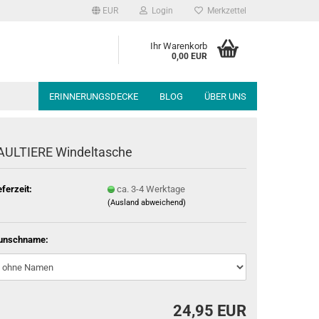
EUR
Login
Merkzettel
Ihr Warenkorb
0,00 EUR
ERINNERUNGSDECKE
BLOG
ÜBER UNS
AULTIERE Windeltasche
eferzeit:
ca. 3-4 Werktage
(Ausland abweichend)
unschname:
24,95 EUR