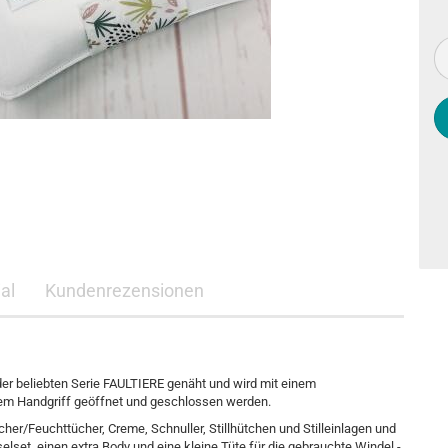
al
Kundenrezensionen
r beliebten Serie FAULTIERE genäht und wird mit einem
inem Handgriff geöffnet und geschlossen werden.
cher/Feuchttücher, Creme, Schnuller, Stillhütchen und Stilleinlagen und
lset, einen extra Body und eine kleine Tüte für die gebrauchte Windel -