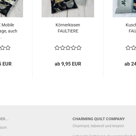
 Mobile
Körnerkissen
Kusch
age, auch
FAULTIERE
FAU
..
5 EUR
ab 9,95 EUR
ab 2
ER...
CHARMING QUILT COMPANY
Charmant, liebevoll und kreativ!
ssum