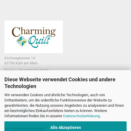
Kirchwegtannen 14
63796 Kahl am Main
Telefon +49 6188 994 30 85
E-Mail jennifer@charmingquilt.com
Diese Webseite verwendet Cookies und andere
Technologien
Laden:
Hauptstraße 10
Wir verwenden Cookies und ähnliche Technologien, auch von
63796 Kahl am Main
Drittanbietern, um die ordentliche Funktionsweise der Website zu
gewährleisten, die Nutzung unseres Angebotes zu analysieren und Ihnen
ein bestmögliches Einkaufserlebnis bieten zu können. Weitere
Informationen finden Sie in unserer
Datenschutzerklärung
.
Alle Akzeptieren