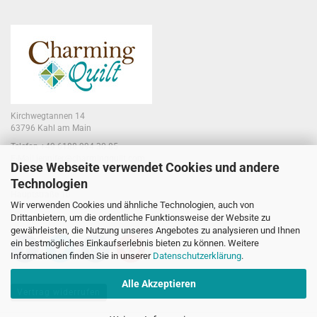
Kirchwegtannen 14
63796 Kahl am Main
Telefon +49 6188 994 30 85
E-Mail jennifer@charmingquilt.com
Diese Webseite verwendet Cookies und andere
Technologien
Laden:
Hauptstraße 10
Wir verwenden Cookies und ähnliche Technologien, auch von
63796 Kahl am Main
Drittanbietern, um die ordentliche Funktionsweise der Website zu
gewährleisten, die Nutzung unseres Angebotes zu analysieren und Ihnen
ein bestmögliches Einkaufserlebnis bieten zu können. Weitere
Informationen finden Sie in unserer
Datenschutzerklärung
.
Alle Akzeptieren
Vertrag widerrufen