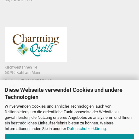
Bayern seit 1997!
Kirchwegtannen 14
63796 Kahl am Main
Telefon +49 6188 994 30 85
E-Mail jennifer@charmingquilt.com
Diese Webseite verwendet Cookies und andere
Technologien
Laden:
Hauptstraße 10
Wir verwenden Cookies und ähnliche Technologien, auch von
63796 Kahl am Main
Drittanbietern, um die ordentliche Funktionsweise der Website zu
gewährleisten, die Nutzung unseres Angebotes zu analysieren und Ihnen
ein bestmögliches Einkaufserlebnis bieten zu können. Weitere
Informationen finden Sie in unserer
Datenschutzerklärung
.