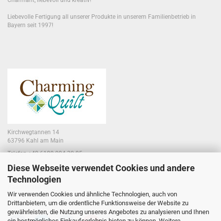
Charmant, liebevoll und kreativ!
Liebevolle Fertigung all unserer Produkte in unserem Familienbetrieb in
Bayern seit 1997!
Kirchwegtannen 14
63796 Kahl am Main
Telefon +49 6188 994 30 85
E-Mail jennifer@charmingquilt.com
Diese Webseite verwendet Cookies und andere
Technologien
Laden:
Hauptstraße 10
Wir verwenden Cookies und ähnliche Technologien, auch von
63796 Kahl am Main
Drittanbietern, um die ordentliche Funktionsweise der Website zu
gewährleisten, die Nutzung unseres Angebotes zu analysieren und Ihnen
ein bestmögliches Einkaufserlebnis bieten zu können. Weitere