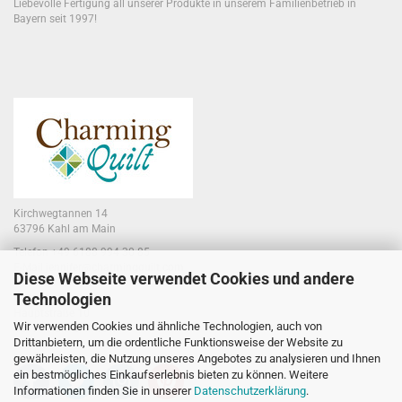
Liebevolle Fertigung all unserer Produkte in unserem Familienbetrieb in
Bayern seit 1997!
Kirchwegtannen 14
63796 Kahl am Main
Telefon +49 6188 994 30 85
E-Mail jennifer@charmingquilt.com
Diese Webseite verwendet Cookies und andere
Technologien
Laden:
Hauptstraße 10
Wir verwenden Cookies und ähnliche Technologien, auch von
63796 Kahl am Main
Drittanbietern, um die ordentliche Funktionsweise der Website zu
gewährleisten, die Nutzung unseres Angebotes zu analysieren und Ihnen
ein bestmögliches Einkaufserlebnis bieten zu können. Weitere
Informationen finden Sie in unserer
Datenschutzerklärung
.