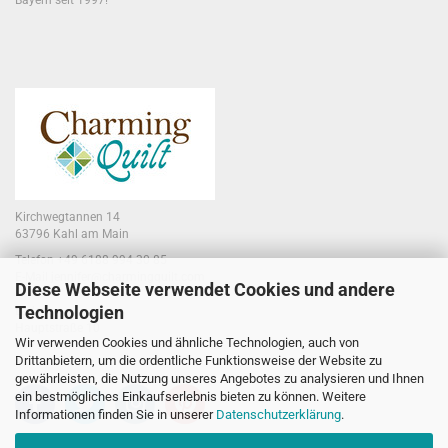
Bayern seit 1997!
Kirchwegtannen 14
63796 Kahl am Main
Telefon +49 6188 994 30 85
E-Mail jennifer@charmingquilt.com
Diese Webseite verwendet Cookies und andere
Technologien
Laden:
Hauptstraße 10
Wir verwenden Cookies und ähnliche Technologien, auch von
63796 Kahl am Main
Drittanbietern, um die ordentliche Funktionsweise der Website zu
gewährleisten, die Nutzung unseres Angebotes zu analysieren und Ihnen
ein bestmögliches Einkaufserlebnis bieten zu können. Weitere
Informationen finden Sie in unserer
Datenschutzerklärung
.