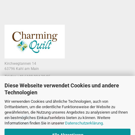
Kirchwegtannen 14
63796 Kahl am Main
Telefon +49 6188 994 30 85
E-Mail jennifer@charmingquilt.com
Diese Webseite verwendet Cookies und andere
Technologien
Laden:
Hauptstraße 10
Wir verwenden Cookies und ähnliche Technologien, auch von
63796 Kahl am Main
Drittanbietern, um die ordentliche Funktionsweise der Website zu
gewährleisten, die Nutzung unseres Angebotes zu analysieren und Ihnen
ein bestmögliches Einkaufserlebnis bieten zu können. Weitere
Informationen finden Sie in unserer
Datenschutzerklärung
.