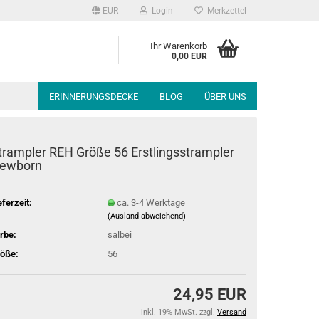
EUR
Login
Merkzettel
Ihr Warenkorb
0,00 EUR
ERINNERUNGSDECKE
BLOG
ÜBER UNS
trampler REH Größe 56 Erstlingsstrampler
ewborn
eferzeit:
ca. 3-4 Werktage
(Ausland abweichend)
rbe:
salbei
öße:
56
24,95 EUR
inkl. 19% MwSt. zzgl.
Versand