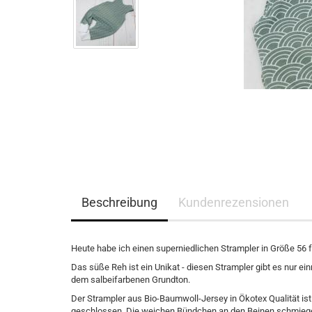
Beschreibung
Kundenrezensionen
Heute habe ich einen superniedlichen Strampler in Größe 56 f
Das süße Reh ist ein Unikat - diesen Strampler gibt es nur ei
dem salbeifarbenen Grundton.
Der Strampler aus Bio-Baumwoll-Jersey in Ökotex Qualität is
geschlossen. Die weichen Bündchen an den Beinen schmiege