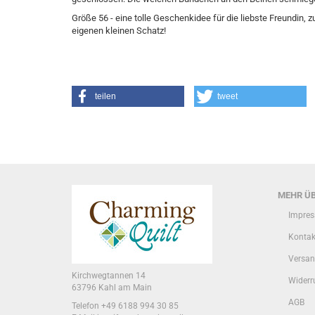
Größe 56 - eine tolle Geschenkidee für die liebste Freundin,
eigenen kleinen Schatz!
teilen
tweet
MEHR ÜB
Impre
Kontak
Versan
Kirchwegtannen 14
Widerr
63796 Kahl am Main
AGB
Telefon +49 6188 994 30 85