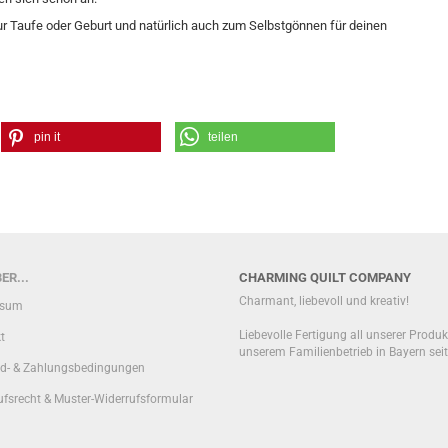
 zur Taufe oder Geburt und natürlich auch zum Selbstgönnen für deinen
pin it
teilen
ER...
CHARMING QUILT COMPANY
Charmant, liebevoll und kreativ!
ssum
Liebevolle Fertigung all unserer Produk
t
unserem Familienbetrieb in Bayern sei
d- & Zahlungsbedingungen
ufsrecht & Muster-Widerrufsformular