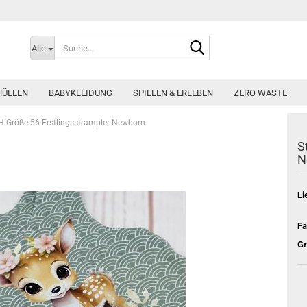
Suche...
Alle
HÜLLEN
BABYKLEIDUNG
SPIELEN & ERLEBEN
ZERO WASTE
H Größe 56 Erstlingsstrampler Newborn
S
N
Li
Fa
Gr