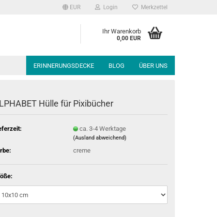
EUR
Login
Merkzettel
Ihr Warenkorb
0,00 EUR
ERINNERUNGSDECKE
BLOG
ÜBER UNS
LPHABET Hülle für Pixibücher
eferzeit:
ca. 3-4 Werktage
(Ausland abweichend)
rbe:
creme
öße: