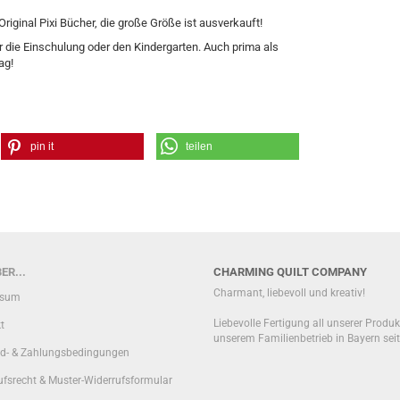
 Original Pixi Bücher, die große Größe ist ausverkauft!
die Einschulung oder den Kindergarten. Auch prima als
ag!
pin it
teilen
ER...
CHARMING QUILT COMPANY
Charmant, liebevoll und kreativ!
ssum
Liebevolle Fertigung all unserer Produk
t
unserem Familienbetrieb in Bayern sei
d- & Zahlungsbedingungen
ufsrecht & Muster-Widerrufsformular