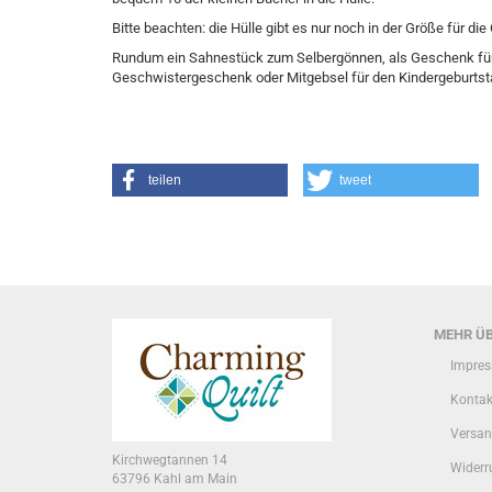
Bitte beachten: die Hülle gibt es nur noch in der Größe für die
Rundum ein Sahnestück zum Selbergönnen, als Geschenk für 
Geschwistergeschenk oder Mitgebsel für den Kindergeburtst
teilen
tweet
MEHR ÜB
Impre
Kontak
Versan
Kirchwegtannen 14
Widerr
63796 Kahl am Main